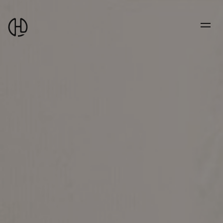
부
산
홈
페
이
지
광
고
영
상
마
케
팅
제
작
회
사
에
이
치
엘
스
토
리