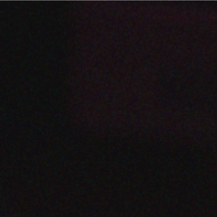
부
산
홈
페
이
지
광
고
영
상
마
케
팅
제
작
회
사
에
이
치
엘
스
토
리