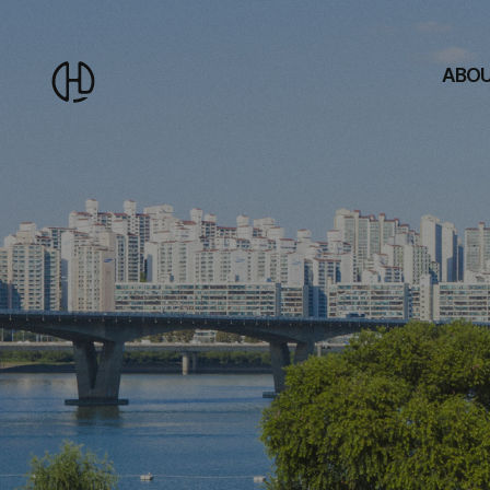
부
ABO
산
홈
페
이
지
광
고
영
상
마
케
팅
제
작
회
사
에
이
치
엘
스
토
리