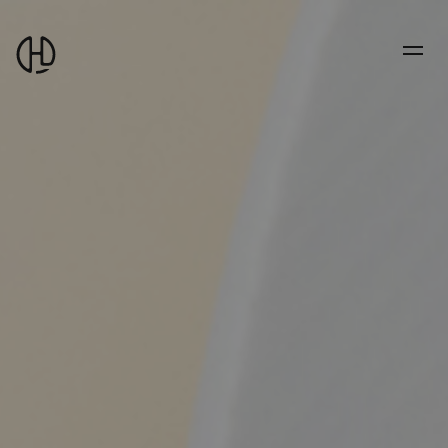
부
산
홈
페
이
지
광
고
영
상
마
케
팅
제
작
회
사
에
이
치
엘
스
토
리